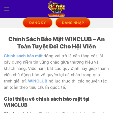
Bỏ
qua
nội
dung
ĐĂNG KÝ
ĐĂNG NHẬP
Chính Sách Bảo Mật WINCLUB – An
Toàn Tuyệt Đối Cho Hội Viên
Chính sách bảo mật
đóng vai trò là nền tảng cốt lõi
xây dựng niềm tin vững chắc giữa thương hiệu và
khách hàng. Việc nắm bắt các quy định này giúp thành
viên chủ động bảo vệ quyền lợi cá nhân trong quá
trình giải trí.
WINCLUB
nỗ lực thực thi các nguyên tắc
an toàn theo tiêu chuẩn quốc tế.
Giới thiệu về chính sách bảo mật tại
WINCLUB