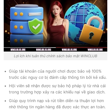
Lợi ích khi tuân thủ chính sách bảo mật WINCLUB
Giúp tài khoản của người chơi được bảo vệ 100%
trước các nguy cơ bị đánh cắp thông tin bởi kẻ xấu.
Hội viên sẽ nhận được sự bảo hộ pháp lý từ nhà cái
trong trường hợp xảy ra các khiếu nại về giao dịch.
Giúp quy trình nạp và rút tiền diễn ra thuận lợi hơn
nhờ thông tin ngân hàng đã được xác thực an toàn.