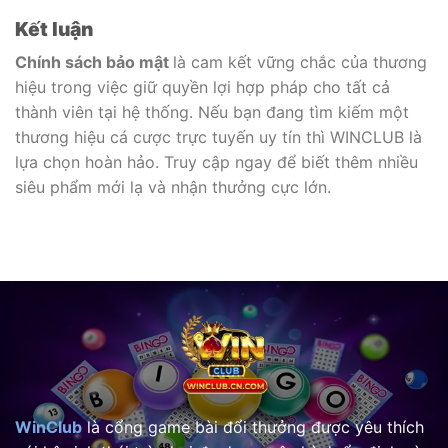
Kết luận
Chính sách bảo mật
là cam kết vững chắc của thương
hiệu trong việc giữ quyền lợi hợp pháp cho tất cả
thành viên tại hệ thống. Nếu bạn đang tìm kiếm một
thương hiệu cá cược trực tuyến uy tín thì WINCLUB là
lựa chọn hoàn hảo. Truy cập ngay để biết thêm nhiều
siêu phẩm mới lạ và nhận thưởng cực lớn.
WinClub
là cổng game bài đổi thưởng được yêu thích